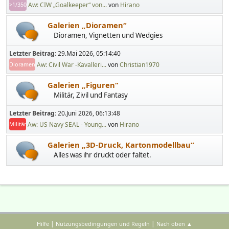
Aw: CIW „Goalkeeper“ von...
von
Hirano
>1/350
Galerien „Dioramen“
Dioramen, Vignetten und Wedgies
Letzter Beitrag:
29.Mai 2026, 05:14:40
Aw: Civil War -Kavalleri...
von
Christian1970
Dioramen
Galerien „Figuren“
Militär, Zivil und Fantasy
Letzter Beitrag:
20.Juni 2026, 06:13:48
Aw: US Navy SEAL - Young...
von
Hirano
Militär
Galerien „3D-Druck, Kartonmodellbau“
Alles was ihr druckt oder faltet.
|
|
Hilfe
Nutzungsbedingungen und Regeln
Nach oben ▲