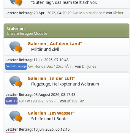
"Guten Tag", das Team stellt sich vor.
Letzter Beitrag:
20.April 2026, 04:20:29
Aw: Moin Mitkleber!
von
Kleber
Galerien
Unsere fertigen Modelle
Galerien „Auf dem Land“
Militär und Zivil
Letzter Beitrag:
11.Juli 2026, 07:10:48
Aw: Honda Dax 125ccm³, T...
von
Dr. Jones
Zivilfahrzeuge
Galerien „In der Luft“
Flugzeuge, Helikopter und Weltraum
Letzter Beitrag:
03.August 2026, 08:17:43
Aw: Fw 190 D-9, JV 99 - ...
von
Bf 109 Fan
1/48 u.<
Galerien „Im Wasser“
Schiffe und U-Boote
Letzter Beitrag:
10.Juni 2026, 06:12:15