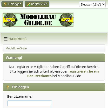
Einloggen
Registrieren
Hauptmenü
ModellbauGilde
Warnung!
Nur registrierte Mitglieder haben Zugriff auf diesen Bereich.
Bitte loggen Sie sich unterhalb ein oder
registrieren Sie ein
Benutzerkonto
bei ModellbauGilde
Einloggen
Benutzername: