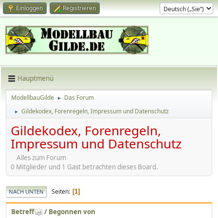
Einloggen
Registrieren
Hauptmenü
ModellbauGilde
Das Forum
►
Gildekodex, Forenregeln, Impressum und Datenschutz
►
Gildekodex, Forenregeln,
Impressum und Datenschutz
Alles zum Forum
0 Mitglieder und 1 Gast betrachten dieses Board.
Seiten
1
NACH UNTEN
Betreff
/
Begonnen von