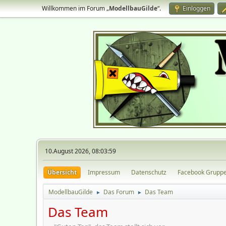
Willkommen im Forum „
ModellbauGilde
“.
Einloggen
10.August 2026, 08:03:59
Übersicht
Impressum
Datenschutz
Facebook Grupp
ModellbauGilde
Das Forum
Das Team
►
►
Das Team