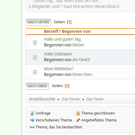
"Guten Tag", das Team stellt sich vor.
0 Mitglieder und 1 Gast betrachten dieses Board.
Seiten
1
NACH UNTEN
Betreff
/
Begonnen von
Hallo und guten Tag
Begonnen von
Kleber
Hallo Gildeaner
Begonnen von
afv-fan65
Moin Mitkleber!
Begonnen von
Eimerchen
Seiten
1
NACH OBEN
ModellbauGilde
Das Forum
Das Team
►
►
Umfrage
Thema geschlossen
Verschobenes Thema
Angeheftetes Thema
Thema, das Sie beobachten