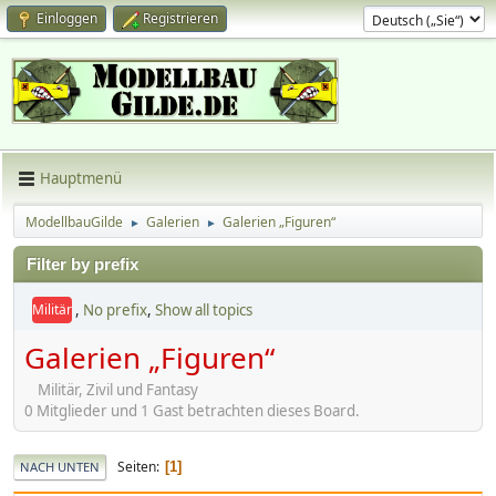
Einloggen
Registrieren
Hauptmenü
ModellbauGilde
Galerien
Galerien „Figuren“
►
►
Filter by prefix
,
No prefix
,
Show all topics
Militär
Galerien „Figuren“
Militär, Zivil und Fantasy
0 Mitglieder und 1 Gast betrachten dieses Board.
Seiten
1
NACH UNTEN