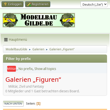
Einloggen
Registrieren
Hauptmenü
ModellbauGilde
Galerien
Galerien „Figuren“
►
►
Filter by prefix
,
No prefix
,
Show all topics
Militär
Galerien „Figuren“
Militär, Zivil und Fantasy
0 Mitglieder und 1 Gast betrachten dieses Board.
Seiten
1
NACH UNTEN