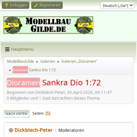
Einloggen
Registrieren
Hauptmenü
ModellbauGilde
Galerien
Galerien „Dioramen“
►
►
Sankra Dio 1:72
Dioramen
►
Sankra Dio 1:72
Dioramen
Begonnen von Dickblech-Peter, 26.April 2026, 04:11:47
0 Mitglieder und 1 Gast betrachten dieses Thema.
Seiten
1
NACH UNTEN
Dickblech-Peter
Moderatoren