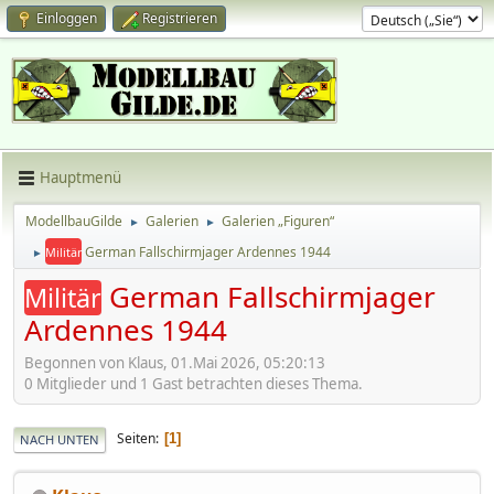
Einloggen
Registrieren
Hauptmenü
ModellbauGilde
Galerien
Galerien „Figuren“
►
►
German Fallschirmjager Ardennes 1944
Militär
►
German Fallschirmjager
Militär
Ardennes 1944
Begonnen von Klaus, 01.Mai 2026, 05:20:13
0 Mitglieder und 1 Gast betrachten dieses Thema.
Seiten
1
NACH UNTEN