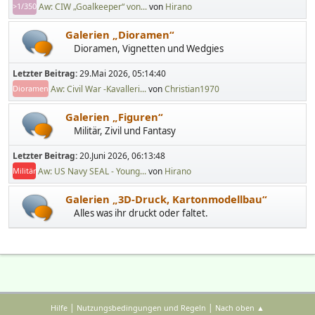
Aw: CIW „Goalkeeper“ von...
von
Hirano
>1/350
Galerien „Dioramen“
Dioramen, Vignetten und Wedgies
Letzter Beitrag:
29.Mai 2026, 05:14:40
Aw: Civil War -Kavalleri...
von
Christian1970
Dioramen
Galerien „Figuren“
Militär, Zivil und Fantasy
Letzter Beitrag:
20.Juni 2026, 06:13:48
Aw: US Navy SEAL - Young...
von
Hirano
Militär
Galerien „3D-Druck, Kartonmodellbau“
Alles was ihr druckt oder faltet.
|
|
Hilfe
Nutzungsbedingungen und Regeln
Nach oben ▲