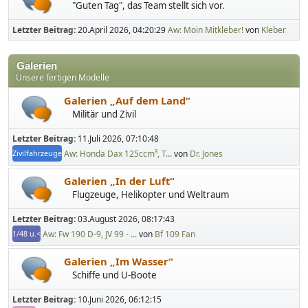
"Guten Tag", das Team stellt sich vor.
Letzter Beitrag:
20.April 2026, 04:20:29
Aw: Moin Mitkleber!
von
Kleber
Galerien
Unsere fertigen Modelle
Galerien „Auf dem Land“
Militär und Zivil
Letzter Beitrag:
11.Juli 2026, 07:10:48
Aw: Honda Dax 125ccm³, T...
von
Dr. Jones
Zivilfahrzeuge
Galerien „In der Luft“
Flugzeuge, Helikopter und Weltraum
Letzter Beitrag:
03.August 2026, 08:17:43
Aw: Fw 190 D-9, JV 99 - ...
von
Bf 109 Fan
1/48 u.<
Galerien „Im Wasser“
Schiffe und U-Boote
Letzter Beitrag:
10.Juni 2026, 06:12:15