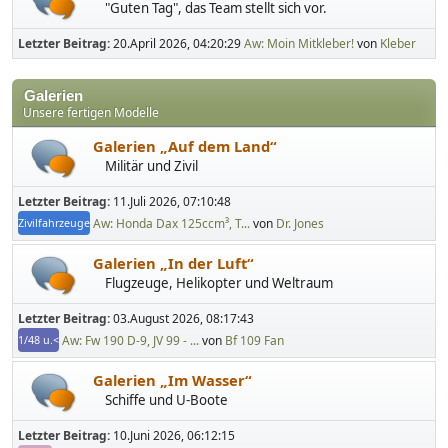
"Guten Tag", das Team stellt sich vor.
Letzter Beitrag:
20.April 2026, 04:20:29
Aw: Moin Mitkleber!
von
Kleber
Galerien
Unsere fertigen Modelle
Galerien „Auf dem Land“
Militär und Zivil
Letzter Beitrag:
11.Juli 2026, 07:10:48
Aw: Honda Dax 125ccm³, T...
von
Dr. Jones
Zivilfahrzeuge
Galerien „In der Luft“
Flugzeuge, Helikopter und Weltraum
Letzter Beitrag:
03.August 2026, 08:17:43
Aw: Fw 190 D-9, JV 99 - ...
von
Bf 109 Fan
1/48 u.<
Galerien „Im Wasser“
Schiffe und U-Boote
Letzter Beitrag:
10.Juni 2026, 06:12:15