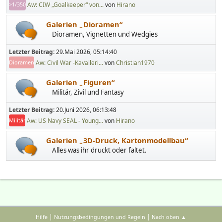
Aw: CIW „Goalkeeper“ von...
von
Hirano
>1/350
Galerien „Dioramen“
Dioramen, Vignetten und Wedgies
Letzter Beitrag:
29.Mai 2026, 05:14:40
Aw: Civil War -Kavalleri...
von
Christian1970
Dioramen
Galerien „Figuren“
Militär, Zivil und Fantasy
Letzter Beitrag:
20.Juni 2026, 06:13:48
Aw: US Navy SEAL - Young...
von
Hirano
Militär
Galerien „3D-Druck, Kartonmodellbau“
Alles was ihr druckt oder faltet.
|
|
Hilfe
Nutzungsbedingungen und Regeln
Nach oben ▲