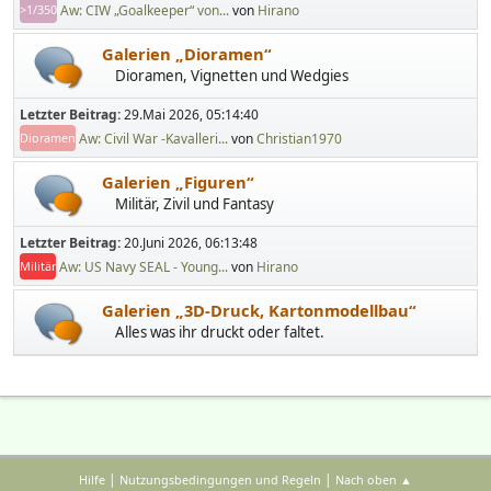
Aw: CIW „Goalkeeper“ von...
von
Hirano
>1/350
Galerien „Dioramen“
Dioramen, Vignetten und Wedgies
Letzter Beitrag:
29.Mai 2026, 05:14:40
Aw: Civil War -Kavalleri...
von
Christian1970
Dioramen
Galerien „Figuren“
Militär, Zivil und Fantasy
Letzter Beitrag:
20.Juni 2026, 06:13:48
Aw: US Navy SEAL - Young...
von
Hirano
Militär
Galerien „3D-Druck, Kartonmodellbau“
Alles was ihr druckt oder faltet.
|
|
Hilfe
Nutzungsbedingungen und Regeln
Nach oben ▲