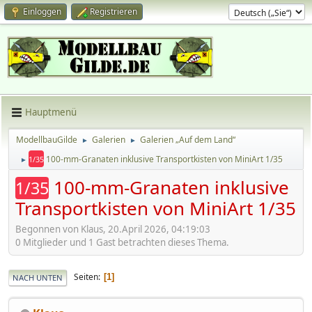
Einloggen
Registrieren
Hauptmenü
ModellbauGilde
Galerien
Galerien „Auf dem Land“
►
►
100-mm-Granaten inklusive Transportkisten von MiniArt 1/35
1/35
►
100-mm-Granaten inklusive
1/35
Transportkisten von MiniArt 1/35
Begonnen von Klaus, 20.April 2026, 04:19:03
0 Mitglieder und 1 Gast betrachten dieses Thema.
Seiten
1
NACH UNTEN